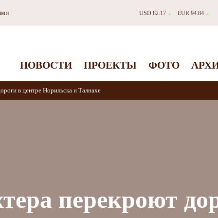
ями
USD 82.17
EUR 94.84
▲
▲
НОВОСТИ
ПРОЕКТЫ
ФОТО
АРХ
ороги в центре Норильска и Талнахе
тера перекроют дор