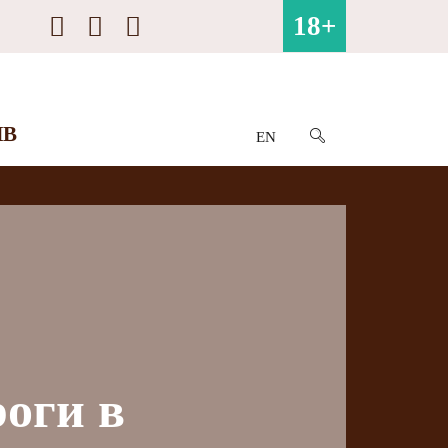
18+
ИВ
EN
оги в