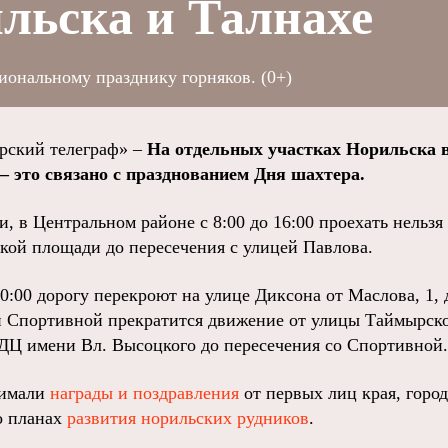
льска и Талнахе
иональному празднику горняков. (0+)
ский телеграф» –
На отдельных участках Норильска в 
– это связано с празднованием Дня шахтера.
и, в Центральном районе с 8:00 до 16:00 проехать нельзя
ской площади до пересечения с улицей Павлова.
20:00 дорогу перекроют на улице Диксона от Маслова, 1, 
 Спортивной прекратится движение от улицы Таймырско
КДЦ имени Вл. Высоцкого до пересечения со Спортивной.
нимали
награды и поздравления
от первых лиц края, горо
о планах
развития норильских рудников
.