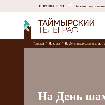
НОРИЛЬСК: 9°C
облачно с прояснени
Главная
Новости
На День шахтера перекроют д
На День шах