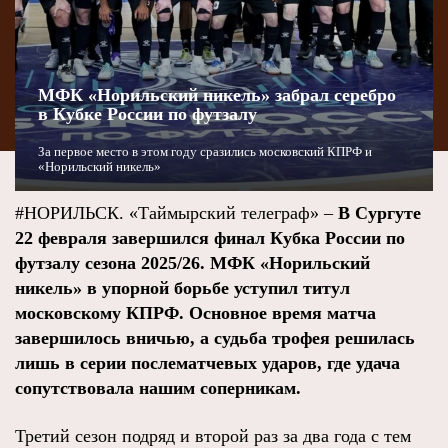
МФК «Норильский никель» забрал серебро
в Кубке России по футзалу
За первое место в этом году сразились московский КПРФ и
«Норильский никель»
#НОРИЛЬСК. «Таймырский телеграф» –
В Сургуте
22 февраля завершился финал Кубка России по
футзалу сезона 2025/26. МФК «Норильский
никель» в упорной борьбе уступил титул
московскому КПРФ. Основное время матча
завершилось вничью, а судьба трофея решилась
лишь в серии послематчевых ударов, где удача
сопутствовала нашим соперникам.
Третий сезон подряд и второй раз за два года с тем