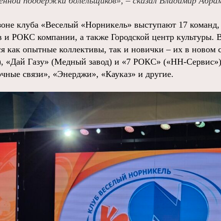
енной поддержки болельщиков», – сказал Владимир Абра
зоне клуба «Веселый «Норникель» выступают 17 команд
 и РОКС компании, а также Городской центр культуры. В
я как опытные коллективы, так и новички – их в новом 
 «Дай Газу» (Медный завод) и «7 РОКС» («НН-Сервис»)
чные связи», «Энерджи», «Кауказ» и другие.