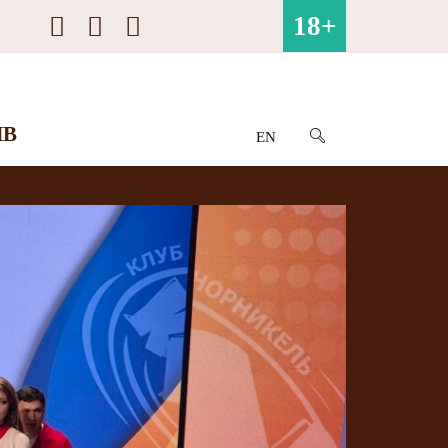
18+
ИВ
EN