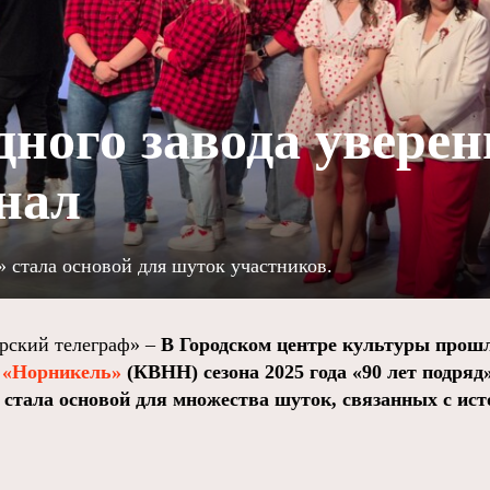
ного завода уверен
нал
 стала основой для шуток участников.
ский телеграф» –
В Городском центре культуры прош
 «Норникель»
(КВНН) сезона 2025 года «90 лет подряд
стала основой для множества шуток, связанных с ист