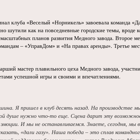
инал клуба «Веселый «Норникель» завоевала команда «Д
мно шутили как на повседневные городские темы, вроде 
му масштабных планов развития Медного завода. Второе 
мандам – «УправДом» и «На правах аренды». Третье мес
арший мастер плавильного цеха Медного завода, участн
ретами успешной игры и своими и впечатлениями.
ина. Я пришел в клуб десять назад. На производстве м
орой душе нужно что-то еще. Сцена дарит эту возможн
 эмоции. И мы не останавливаемся. Знаете, сегодня, мы
казать, «дали газу». Наша победа – это сплав командног