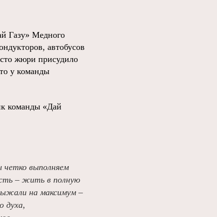
ай Газу» Медного
кондукторов, автобусов
место жюри присудило
то у команды
ик команды «Дай
ы четко выполняем
ость – жить в полную
 выжали на максимум –
о духа,