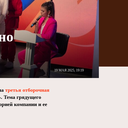
но
19 МАЯ 2025, 19:19
ла
третья отборочная
». Тема грядущего
орией компании и ее