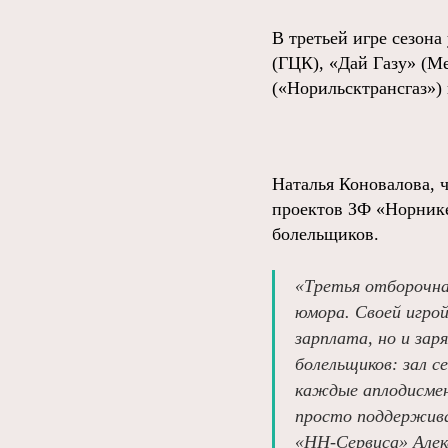
В третьей игре сезон
(ГЦК), «Дай Газу» (М
(«Норильсктрансгаз»)
Наталья Коновалова, 
проектов ЗФ «Норнике
болельщиков.
«Третья отборочная
юмора. Своей игро
зарплата, но и зар
болельщиков: зал 
каждые аплодисмен
просто поддержива
«НН-Сервиса» Алек