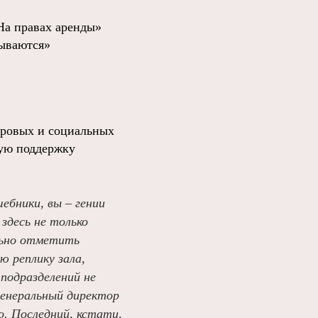
На правах аренды»
бываются»
дровых и социальных
ную поддержку
ебники, вы – гении
здесь не только
ельно отметить
 реплику зала,
подразделений не
генеральный директор
о. Последний, кстати,