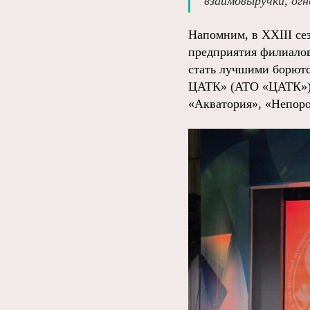
взаимовыручки, огн
Напомним, в XXIII се
предприятия филиалов
стать лучшими борютс
ЦАТК» (АТО «ЦАТК»),
«Акватория», «Непоро