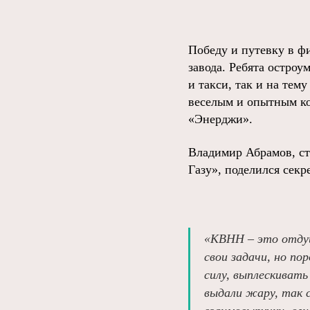
Победу и путевку в ф
завода. Ребята остроу
и такси, так и на те
веселым и опытным ко
«Энерджи».
Владимир Абрамов, ст
Газу», поделился сек
«КВНН – это отдуш
свои задачи, но п
силу, выплескивать
выдали жару, так с