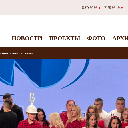
USD 80.93
EUR 93.19
▼
▼
НОВОСТИ
ПРОЕКТЫ
ФОТО
АРХ
енно вышла в финал