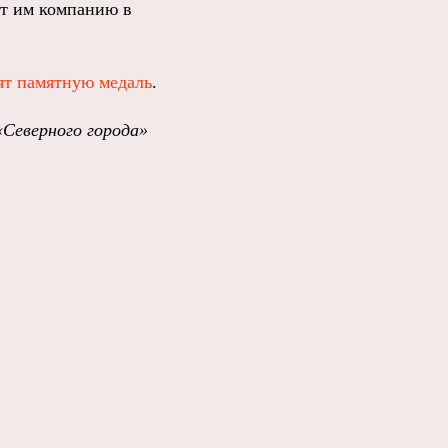
ит им компанию в
ят памятную медаль
.
«Северного города»