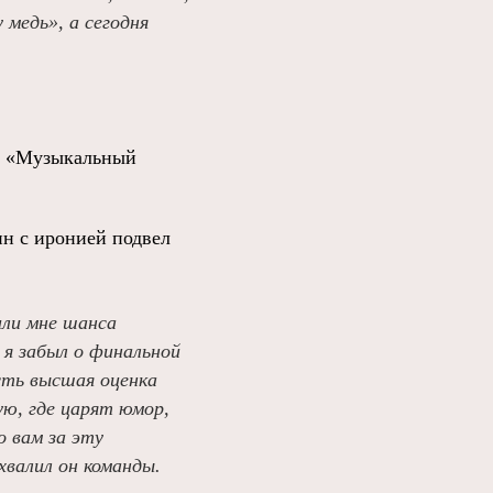
 медь», а сегодня
 и «Музыкальный
н с иронией подвел
или мне шанса
 я забыл о финальной
сть высшая оценка
ую, где царят юмор,
о вам за эту
хвалил он команды.