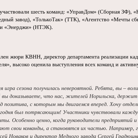
а участвовали шесть команд: «УправДом» (Сборная ЗФ), «
едный завод), «ТолькоТак» (ТТК), «Агентство «Мечты с
 и «Энерджи» (НТЭК).
член жюри КВНН, директор департамента реализации ка
ля», высоко оценила выступления всех команд и актив
 игра сезона получилась невероятной. Ребята, вы – волш
й вы доказываете, что нас, жителей Норильска, держит 
яд позитива, с которым мы двигаемся вперед. Хочу отд
сегодня был потрясающим! Участники чувствовали каждую
ты. Особенно ценно, когда руководители предприятий и 
ют свои команды, а становятся их частью. Например, 
сей Новаков и директор Медного завода Сергей Градюшк