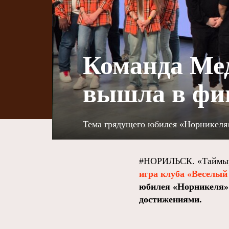
Команда Мед
вышла в фи
Тема грядущего юбилея «Норникеля»
#НОРИЛЬСК. «Таймыр
игра клуба «Веселый
юбилея «Норникеля» 
достижениями.