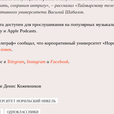
рить, сохраним интригу», – рассказал «Таймырскому тел
ативного университета Василий Шабалов.
та доступен для прослушивания на популярных музыкаль
y и Apple Podcasts.
елеграф» сообщал, что корпоративный университет «Но
еловек
.
ас в
Telegram
,
Instagram
и
Facebook
.
m и Денис Кожевников
ЕРСИТЕТ НОРИЛЬСКИЙ НИКЕЛЬ
E
ОДНОКЛАССНИКИ