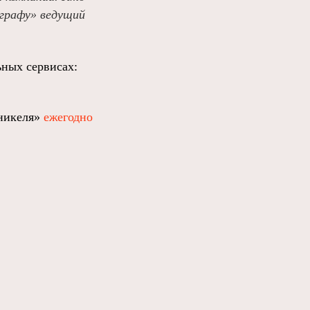
еграфу» ведущий
ных сервисах:
рникеля»
ежегодно