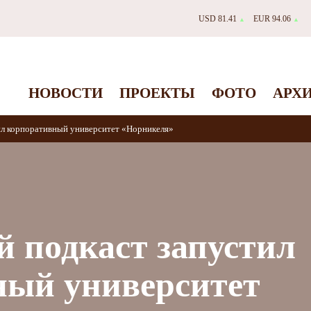
USD 81.41
EUR 94.06
▲
▲
НОВОСТИ
ПРОЕКТЫ
ФОТО
АРХ
ил корпоративный университет «Норникеля»
 подкаст запустил
ный университет