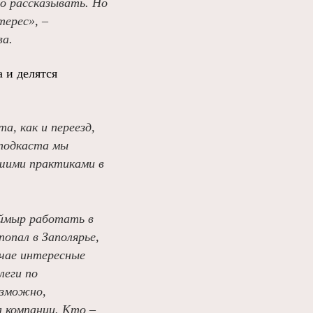
о рассказывать. Но
терес», –
ва.
 и делятся
а, как и переезд,
 подкаста мы
чшими практиками в
аймыр работать в
попал в Заполярье,
учае интересные
леги по
озможно,
 компании. Кто –