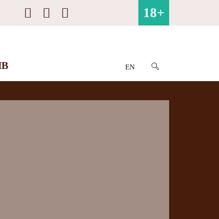
18+
ИВ
EN