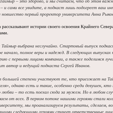
Таймыр – это здорово, и мы считаем, что об этом важн
 и сами все увидите, а подкаст лишь подогреет ваш ин
 новшество первый проректор университета Анна Рыко
а рассказывают истории своего освоения Крайнего Севера
ами.
а Таймыр выбрана неслучайно. Стартовый выпуск подкаст
е начало, полное веры и надежд. В следующих выпусках
рию с первыми лицами компании, а также поделимся лу
рит автор и ведущий подкаста Сергей Иванов.
в большей степени участвуют те, кто приезжает на Т
ля», однако есть и такие, особенно среди девушек, кто 
о любви – то есть поехал сюда за мужем. Но в любом сл
аем от всех. В первом потоке нашими героями стали кол
иверситету, мы проанализируем результаты, сделаем, в
нашими следующими героями станут ответственные лица