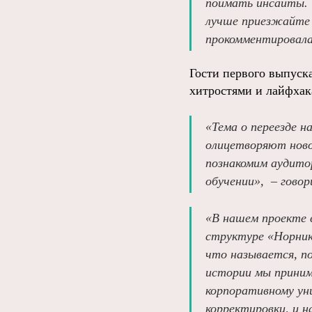
поймать инсайты. 
лучше приезжайте –
прокомментировала
Гости первого выпуск
хитростями и лайфхак
«Тема о переезде н
олицетворяют ново
познакомим аудито
обучении», – гово
«В нашем проекте 
структуре «Норнике
что называется, п
истории мы приним
корпоративному ун
корректировки, и 