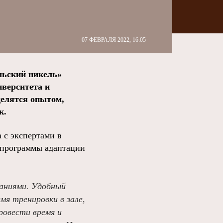
07 ФЕВРАЛЯ 2022, 16:05
льский никель»
иверситета и
делятся опытом,
к.
 с экспертами в
 программы адаптации
наниями. Удобный
я тренировки в зале,
ровести время и