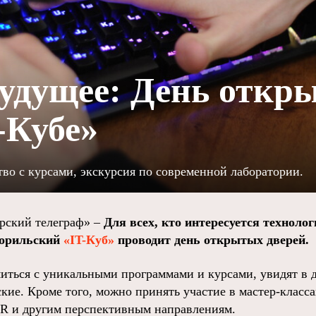
удущее: День откр
-Кубе»
тво с курсами, экскурсия по современной лаборатории.
ский телеграф» –
Для всех, кто интересуется техноло
 норильский
«IT-Куб»
проводит день открытых дверей.
миться с уникальными программами и курсами, увидят в
кие. Кроме того, можно принять участие в мастер-класса
R и другим перспективным направлениям.