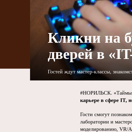
Кликни на б
дверей в «IT
Гостей ждут мастер-классы, знакомс
#НОРИЛЬСК. «Таймыр
карьере в сфере IT,
Гости смогут познако
лаборатории и мастерс
моделированию, VR/A