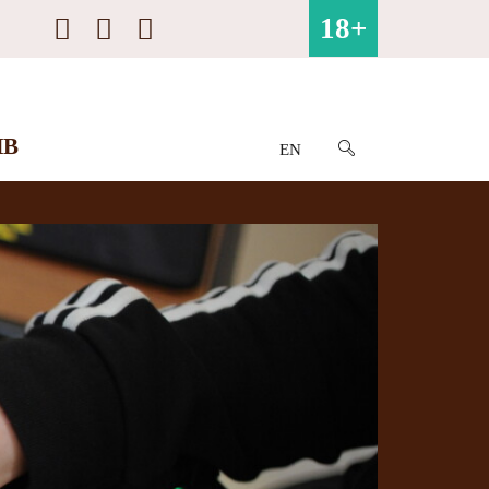
18+
ИВ
EN