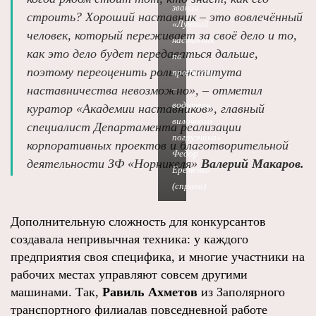
звании
строить? Хороший наставник – это вовлечённый
«Лучший
человек, который переживает за своё дело и то,
наставник
как это дело будет передаваться дальше,
по
поэтому переоценить роль института
профессии
наставничества невозможно», – отметил
–
водитель
куратор «Академии наставников», главный
вилочного
специалист Департамента реализации
погрузчика»
корпоративных проектов и благотворительной
Федор
деятельности ЗФ «Норникеля»
Валерий Макаров.
Еременко
(справа)
Дополнительную сложность для конкурсантов
создавала непривычная техника: у каждого
предприятия своя специфика, и многие участники на
рабочих местах управляют совсем другими
машинами. Так,
Равиль Ахметов
из Заполярного
транспортного филиалав повседневной работе