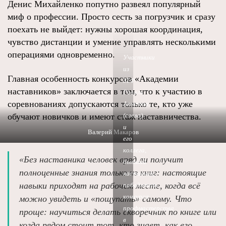
Денис Михайленко попутно развеял популярный
миф о профессии. Просто сесть за погрузчик и сразу
поехать не выйдет: нужны хорошая координация,
чувство дистанции и умение управлять несколькими
операциями одновременно.
Участники
из
Главная особенность конкурсов «Академии
ЗТФ
наставников» заключается в том, что к участию в
Равиль
соревнованиях допускаются только те, кто уже
Ахметов
обучают новичков и имеют стаж наставничества.
(слева)
и
Валерий Макаров
его
коллега,
«Без наставника человек вряд ли получит
бывший
полноценные знания только из книг: настоящие
наставник,
навыки приходят на рабочем месте, когда всё
победитель
конкурса
можно увидеть и «пощупать» самому. Что
профмастерства
проще: научиться делать скворечник по книге или
в
когда рядом стоит тот, кто знает, как его