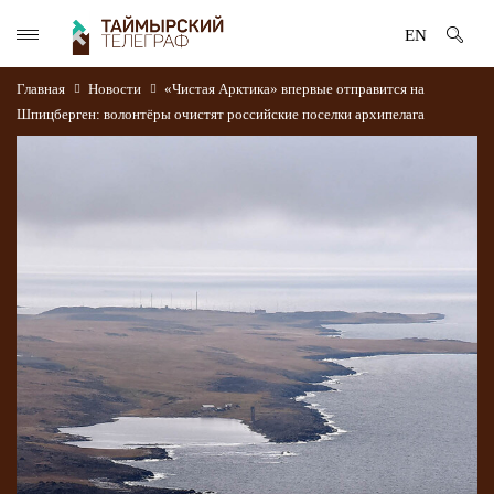
EN
Главная
Новости
«Чистая Арктика» впервые отправится на
Шпицберген: волонтёры очистят российские поселки архипелага