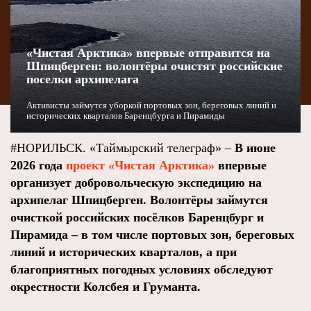
«Чистая Арктика» впервые отправится на
Шпицберген: волонтёры очистят российские
поселки архипелага
Активисты займутся уборкой портовых зон, береговых линий и
исторических кварталов Баренцбурга и Пирамиды
#НОРИЛЬСК. «Таймырский телеграф» –
В июне
2026 года
проект «Чистая Арктика»
впервые
организует добровольческую экспедицию на
архипелаг Шпицберген. Волонтёры займутся
очисткой российских посёлков Баренцбург и
Пирамида – в том числе портовых зон, береговых
линий и исторических кварталов, а при
благоприятных погодных условиях обследуют
окрестности Колсбея и Груманта.