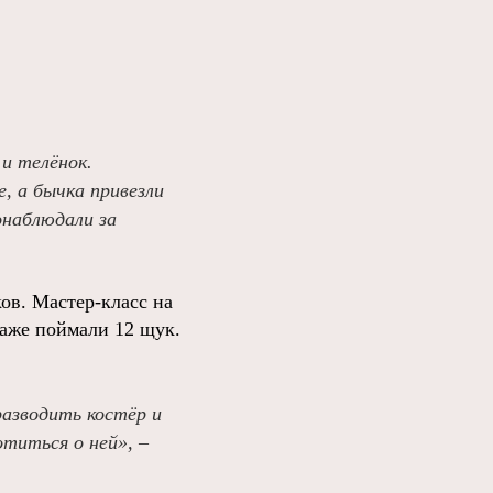
и телёнок.
е, а бычка привезли
онаблюдали за
ков. Мастер-класс на
даже поймали 12 щук.
разводить костёр и
отиться о ней», –