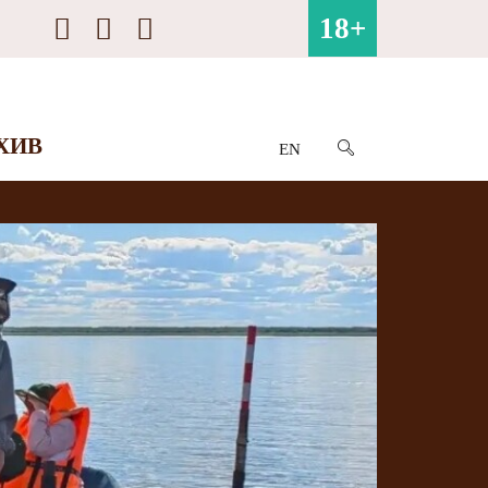
18+
ХИВ
EN