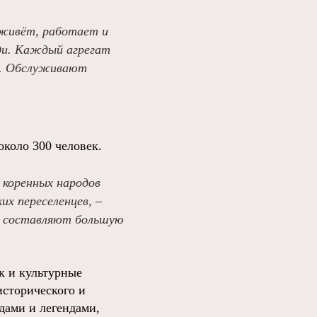
 живёт, работает и
еди. Каждый агрегат
х. Обслуживают
около 300 человек.
 коренных народов
их переселенцев, –
а, составляют большую
к и культурные
исторического и
дами и легендами,