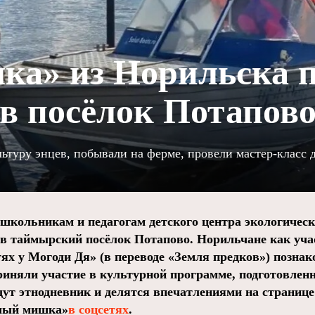
ка» из Норильска 
в посёлок Потапов
ьтуру энцев, побывали на ферме, провели мастер-класс 
школьникам и педагогам детского центра экологичес
 в таймырский посёлок Потапово. Норильчане как уча
ях у Могоди Дя» (в переводе «Земля предков») позна
риняли участие в культурной программе, подготовле
дут этнодневник и делятся впечатлениями на странице
лый мишка»
в соцсетях
.