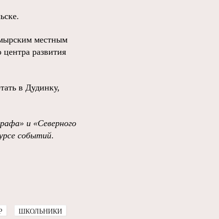
ьске.
аймырским местным
 центра развития
тать в Дудинку,
графа»
и
«Северного
урсе событий
.
Р
ШКОЛЬНИКИ