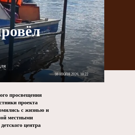
провёл
о
для
08 ИЮЛЯ 2026, 10:22
кого просвещения
стники проекта
комились с жизнью и
нной местными
 детского центра