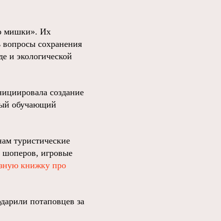
о мишки». Их
ь вопросы сохранения
де и экологической
нициировала создание
тный обучающий
анам туристические
и шоперов, игровые
зную книжку про
дарили потаповцев за