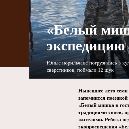
«Белый миш
экспедицию 
Юные норильчане погрузились в кул
сверстников, поймали 12 щук
Нынешнее лето семи 
запомнится поездкой
«Белый мишка в гост
традициями энцев, п
жителями.
Ребята ве
экопросвещения «Бе