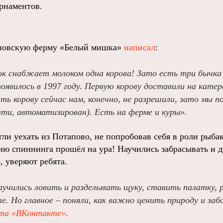
рнаментов.
аповскую ферму «Белый мишка»
написал
:
ок снабжает молоком одна корова! Зато есть три бычка 
оявилось в 1997 году. Первую корову доставили на катер
ь корову сейчас нам, конечно, не разрешили, зато мы п
ати, автоматизирован). Есть на ферме и куры».
гли уехать из Потапово, не попробовав себя в роли рыба
ию спиннинга прошёл на ура! Научились забрасывать и 
, уверяют ребята.
аучились ловить и разделывать щуку, ставить палатку, 
е. Но главное – поняли, как важно ценить природу и заб
та «ВКонтакте»
.