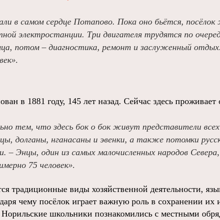
али в самом сердце Потапово. Пока оно бьётся, посёлок
стной электростанции. Три двигателя трудятся по очер
ца, потом – диагностика, ремонт и заслуженный отды
век».
ван в 1881 году, 145 лет назад. Сейчас здесь проживает 
ьно тем, что здесь бок о бок живут представители всех
цы, долганы, нганасаны и эвенки, а также потомки русск
ии. – Энцы, один из самых малочисленных народов Север
имерно 75 человек».
ся традиционные виды хозяйственной деятельности, язы
даря чему посёлок играет важную роль в сохранении их 
. Норильские школьники познакомились с местными обря