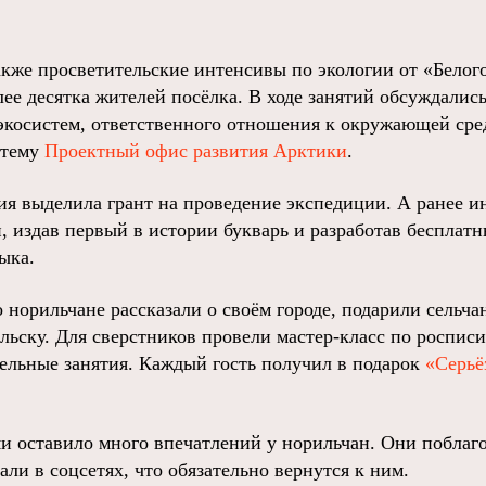
кже просветительские интенсивы по экологии от «Белог
лее десятка жителей посёлка. В ходе занятий обсуждалис
экосистем, ответственного отношения к окружающей сре
 тему
Проектный офис развития Арктики
.
ия выделила грант на проведение экспедиции. А ранее и
, издав первый в истории букварь и разработав беспла
ыка.
 норильчане рассказали о своём городе, подарили сельч
льску. Для сверстников провели мастер-класс по роспис
ельные занятия. Каждый гость получил в подарок
«Серьё
 оставило много впечатлений у норильчан. Они поблаго
ли в соцсетях, что обязательно вернутся к ним.