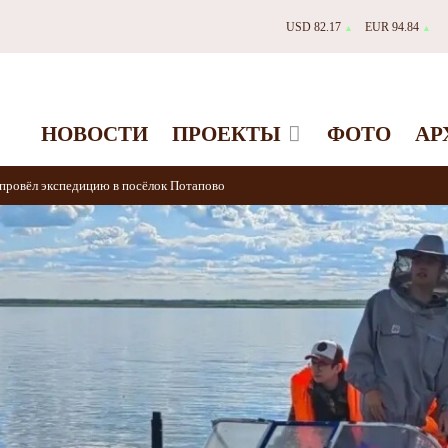
USD 82.17
EUR 94.84
▲
▲
НОВОСТИ
ПРОЕКТЫ
ФОТО
АР
провёл экспедицию в посёлок Потапово