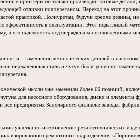
нные принтеры не только производят готовые детали, 
едующей отливки полиуретаном. Переход на этот прочн
частой практикой. Полиуретан, будучи крепче резины, но 
ю эффективность в эксплуатации. Этот податливый мат
у, а его надежность подтверждена многочисленными и
вности – замещение металлических деталей в насосном 
ньше нержавеющая сталь и чугун были успешно заменен
олиуретана.
ехнической мысли уже заменили более 60 позиций, включ
чугуна для насосного оборудования, диски и элементы ф
и все предприятия Заполярного филиала: заводы, фабрик
льник участка по изготовлению резинотехнических изде
циализированного ремонтного подразделения «Норникеля