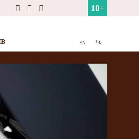
18+
ИВ
EN