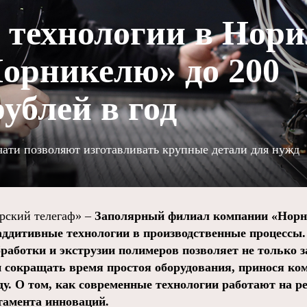
технологии в Нори
орникелю» до 200
ублей в год
ати позволяют изготавливать крупные детали для нужд
ский телегаф» –
Заполярный филиал компании «Норн
аддитивные технологии в производственные процессы
аботки и экструзии полимеров позволяет не только
 сокращать время простоя оборудования, принося к
у. О том, как современные технологии работают на ре
тамента инноваций.