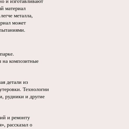
но и изготавливают
ый материал
легче металла,
ериал может
спытаниями.
парке.
ы на композитные
ая детали из
утеровки. Технологии
и, рудники и другие
лий и ремонту
», рассказал о