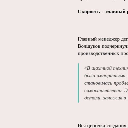
Скорость – главный 
Главный менеджер де
Волшуков подчеркнул:
производственных про
«В шахтной техник
были импортными, 
становилась пробл
самостоятельно. Э
детали, заложив в
Вся цепочка создания