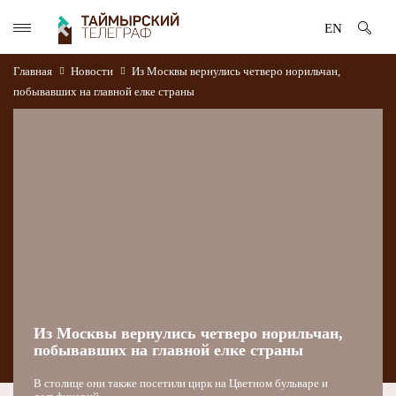
EN
Главная
Новости
Из Москвы вернулись четверо норильчан,
побывавших на главной елке страны
Из Москвы вернулись четверо норильчан,
побывавших на главной елке страны
В столице они также посетили цирк на Цветном бульваре и