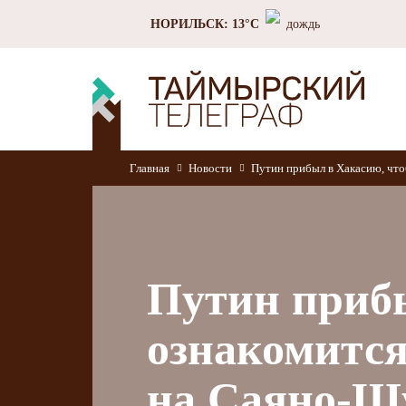
НОРИЛЬСК: 13°C
дождь
Главная
Новости
Путин прибыл в Хакасию, чт
Путин приб
ознакомится
на Саяно-Ш