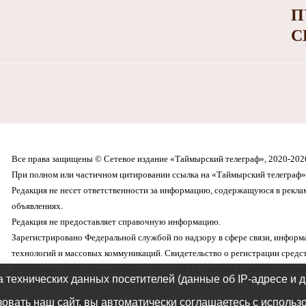
П
С
Все права защищены © Сетевое издание «Таймырский телеграф», 2020-202
При полном или частичном цитировании ссылка на «Таймырский телеграф» 
Редакция не несет ответственности за информацию, содержащуюся в рекл
объявлениях.
Редакция не предоставляет справочную информацию.
Зарегистрировано Федеральной службой по надзору в сфере связи, инфор
технологий и массовых коммуникаций. Свидетельство о регистрации средс
информации ЭЛ № ФС 77-59649 от 23.10.2014 г. Главный редактор: Любима
а технических данных посетителей (данные об IP-адресе и 
овать наш сайт, вы автоматически соглашаетесь с использ