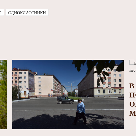
E
ОДНОКЛАССНИКИ
В
П
О
М