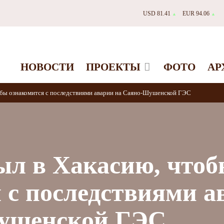
USD 81.41
EUR 94.06
▲
▲
НОВОСТИ
ПРОЕКТЫ
ФОТО
АР
обы ознакомится с последствиями аварии на Саяно-Шушенской ГЭС
ыл в Хакасию, что
 с последствиями а
ушенской ГЭС