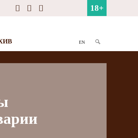
18+
ХИВ
EN
бы
варии