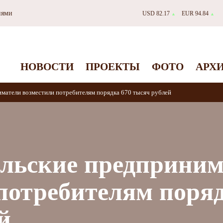
иями
USD 82.17
EUR 94.84
▲
▲
НОВОСТИ
ПРОЕКТЫ
ФОТО
АРХ
матели возместили потребителям порядка 670 тысяч рублей
ильские предприним
потребителям поряд
й