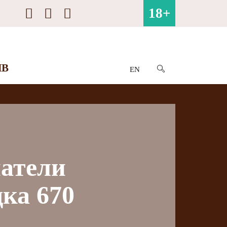
18+
ИВ
EN
атели
ка 670