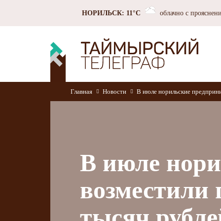
НОРИЛЬСК: 11°C
облачно с прояснен
Главная
Новости
В июле норильские предприни
В июле нор
возместили 
тысяч рубле