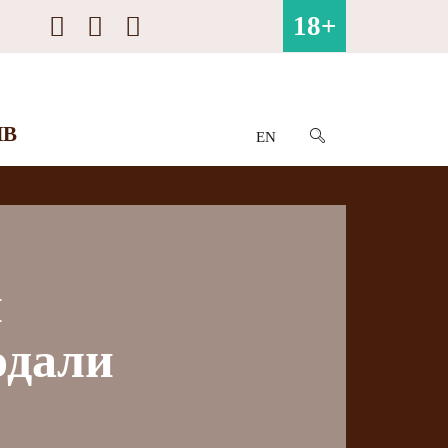
18+
ИВ
EN
и
одали