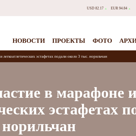
USD 82.17
EUR 94.84
▲
▲
НОВОСТИ
ПРОЕКТЫ
ФОТО
АРХ
 и легкоатлетических эстафетах подали около 3 тыс. норильчан
частие в марафоне 
ческих эстафетах п
. норильчан