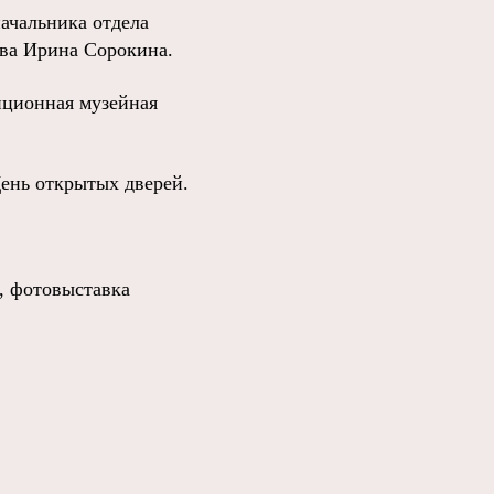
начальника отдела
тва Ирина Сорокина.
диционная музейная
День открытых дверей.
, фотовыставка