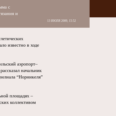
мма с
тязания и
13 ИЮЛЯ 2009, 15:52
тлетических
ало известно в ходе
рильский аэропорт–
рассказал начальник
филиала “Норникеля”
льной площадях –
еских коллективом