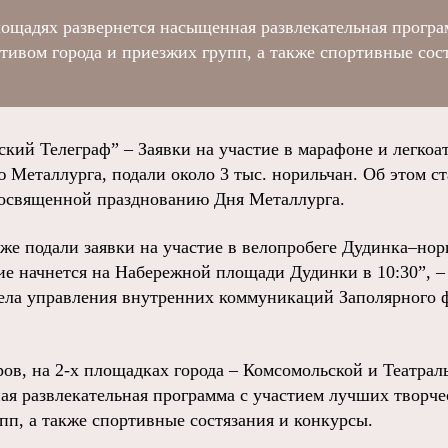
ощадях развернется насыщенная развлекательная програ
тивом города и приезжих групп, а также спортивные сос
й Телеграф” – Заявки на участие в марафоне и легкоа
ю Металлурга, подали около 3 тыс. норильчан. Об этом ст
посвященной празднованию Дня Металлурга.
уже подали заявки на участие в велопробеге Дудинка–но
е начнется на Набережной площади Дудинки в 10:30”, – 
ела управления внутренних коммуникаций Заполярного 
ров, на 2-х площадках города – Комсомольской и Театра
ая развлекательная программа с участием лучших творч
пп, а также спортивные состязания и конкурсы.