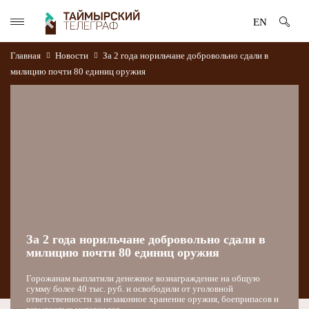
EN
Главная
Новости
За 2 года норильчане добровольно сдали в
милицию почти 80 единиц оружия
За 2 года норильчане добровольно сдали в
милицию почти 80 единиц оружия
Горожанам выплатили денежное вознаграждение на общую
сумму более 40 тыс. руб. и освободили от уголовной
ответственности за незаконное хранение оружия, боеприпасов и