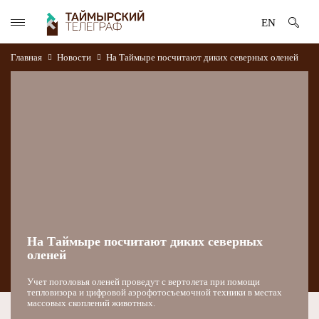
EN
Главная
Новости
На Таймыре посчитают диких северных оленей
На Таймыре посчитают диких северных
оленей
Учет поголовья оленей проведут с вертолета при помощи
тепловизора и цифровой аэрофотосъемочной техники в местах
массовых скоплений животных.