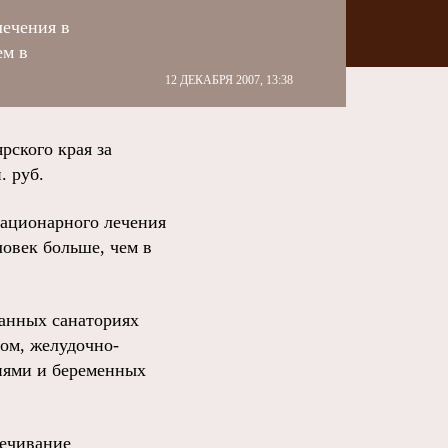
лечения в
ем в
12 ДЕКАБРЯ 2007, 13:38
ского края за
. руб.
тационарного лечения
ловек больше, чем в
ванных санаториях
ом, желудочно-
ниями и беременных
лечивание