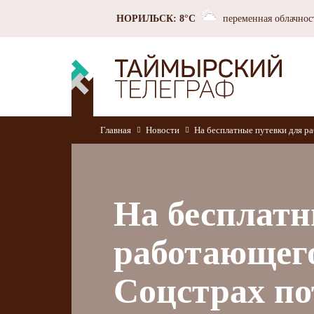
НОРИЛЬСК: 8°C
переменная облачнос
Главная
Новости
На бесплатные путевки для ра
На бесплатн
работающего
Соцстрах по