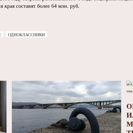
 края составят более 64 млн. руб.
E
ОДНОКЛАССНИКИ
О
И
М