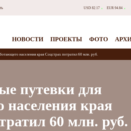
ть
USD 82.17
EUR 94.84
▲
▲
НОВОСТИ
ПРОЕКТЫ
ФОТО
АРХ
ботающего населения края Соцстрах потратил 60 млн. руб.
ые путевки для
 населения края
тратил 60 млн. руб.