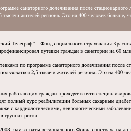
ограмме санаторного долечивания после стационарного 
,5 тысячи жителей региона. Это на 400 человек больше, ч
й Телеграф” – Фонд социального страхования Краснояр
профинансировал путевки граждан в санатории на 60 млн
тевками по программе санаторного долечивания после с
спользоваться 2,5 тысячи жителей региона. Это на 400 че
ния работающих граждан проходят в пяти специализиро
одят полный курс реабилитации больных сахарным диабет
также с кардиологическими, неврологическими заболева
в группах риска.
2008 году затраты регионального Фонда соцстраха на до