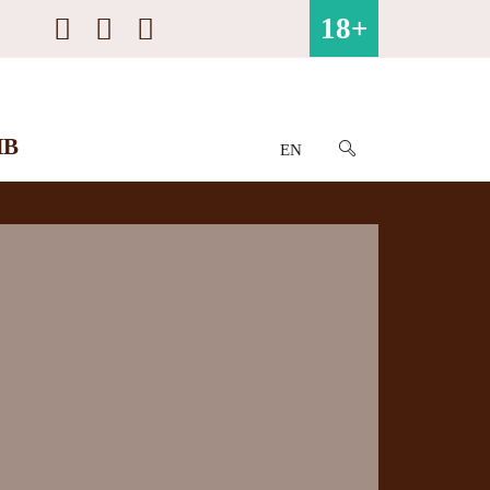
18+
ИВ
EN