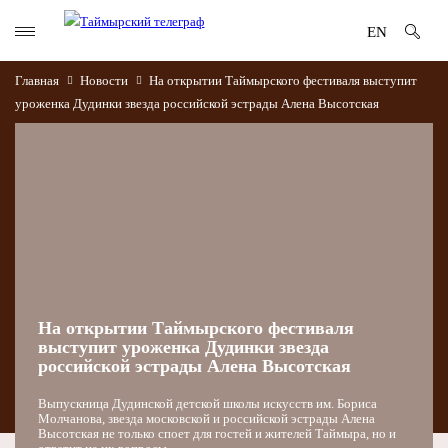
EN
Главная
Новости
На открытии Таймырского фестиваля выступит
уроженка Дудинки звезда российской эстрады Алена Высотская
На открытии Таймырского фестиваля
выступит уроженка Дудинки звезда
российской эстрады Алена Высотская
Выпускница Дудинской детской школы искусств им. Бориса
Молчанова, звезда московской и российской эстрады Алена
Высотская не только споет для гостей и жителей Таймыра, но и