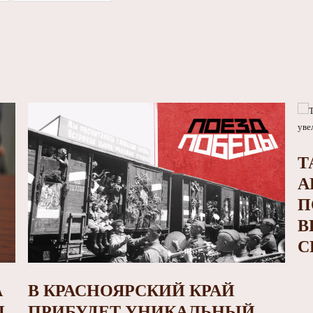
Т
А
П
В
С
А
В КРАСНОЯРСКИЙ КРАЙ
Ы
ПРИБУДЕТ УНИКАЛЬНЫЙ