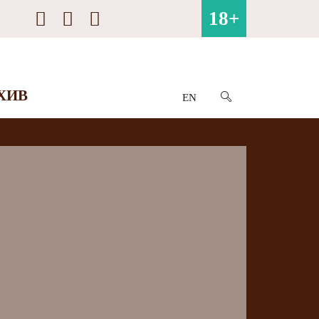
18+
ХИВ
EN