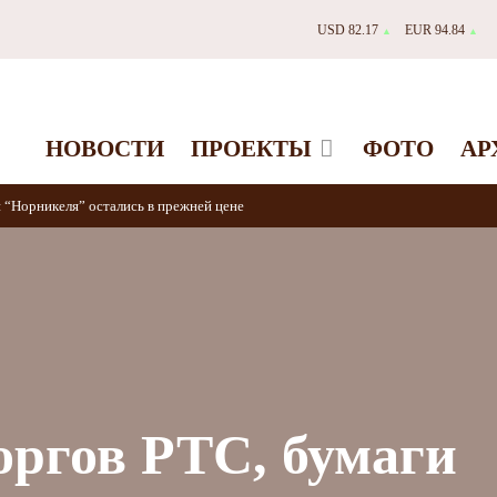
USD 82.17
EUR 94.84
▲
▲
НОВОСТИ
ПРОЕКТЫ
ФОТО
АР
и “Норникеля” остались в прежней цене
оргов РТС, бумаги