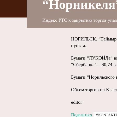
“Норникеля”
Индекс РТС к закрытию торгов упал 
НОРИЛЬСК. “Таймырски
пункта.
Бумаги “ЛУКОЙЛа” выр
“Сбербанка” – $0,74 за
Бумаги “Норильского 
Объем торгов на Клас
editor
Поделиться
VKONTAKT