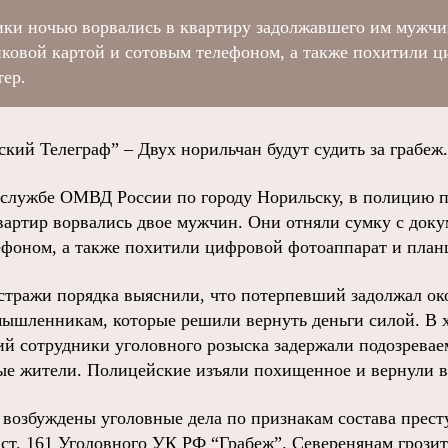
ики ночью ворвались в квартиру задолжавшего им мужчи
иковой картой и сотовым телефоном, а также похитили 
ер.
й Телеграф” – Двух норильчан будут судить за грабеж.
-службе ОМВД России по городу Норильску, в полицию 
квартир ворвались двое мужчин. Они отняли сумку с док
ефоном, а также похитили цифровой фотоаппарат и пла
стражи порядка выяснили, что потерпевший задолжал око
ышленникам, которые решили вернуть деньги силой. В х
й сотрудники уголовного розыска задержали подозревае
ные жители. Полицейские изъяли похищенное и вернули в
возбуждены уголовные дела по признакам состава прест
 ст. 161 Уголовного УК РФ “Грабеж”. Северенянам грози