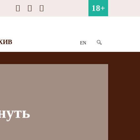
18+
ХИВ
EN
нуть