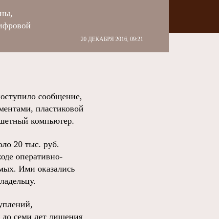
ны,
цифровой
20 ДЕКАБРЯ 2016, 09:21
поступило сообщение,
ументами, пластиковой
ншетный компьютер.
ло 20 тыс. руб.
оде оперативно-
мых. Ими оказались
ладельцу.
уплений,
т до семи лет лишения