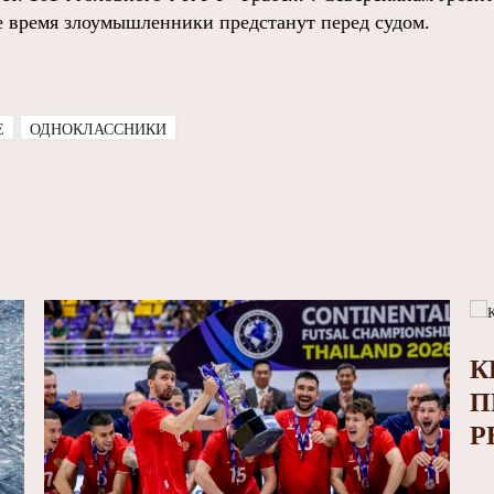
 время злоумышленники предстанут перед судом.
E
ОДНОКЛАССНИКИ
К
П
Р