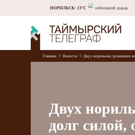
НОРИЛЬСК: 13°C
небольшой дождь
Главная
Новости
Двух норильчан, решивших ве
Двух нориль
долг силой,