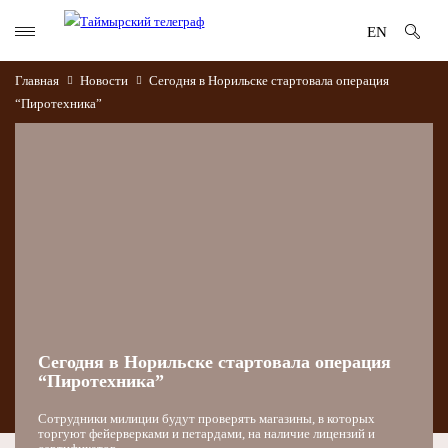
EN
Главная
Новости
Сегодня в Норильске стартовала операция
“Пиротехника”
Сегодня в Норильске стартовала операция
“Пиротехника”
Сотрудники милиции будут проверять магазины, в которых
торгуют фейерверками и петардами, на наличие лицензий и