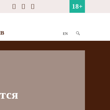
18+
ИВ
EN
ятся