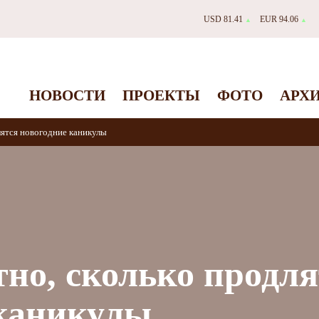
USD 81.41
EUR 94.06
▲
▲
НОВОСТИ
ПРОЕКТЫ
ФОТО
АРХ
лятся новогодние каникулы
тно, сколько продл
 каникулы