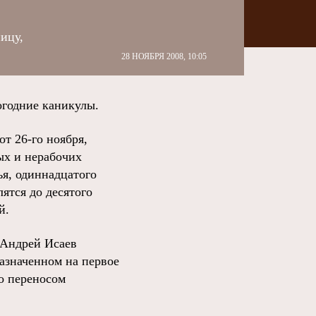
ницу,
28 НОЯБРЯ 2008, 10:05
огодние каникулы.
т 26-го ноября,
ых и нерабочих
ья, одиннадцатого
ятся до десятого
й.
 Андрей Исаев
назначенном на первое
бо переносом