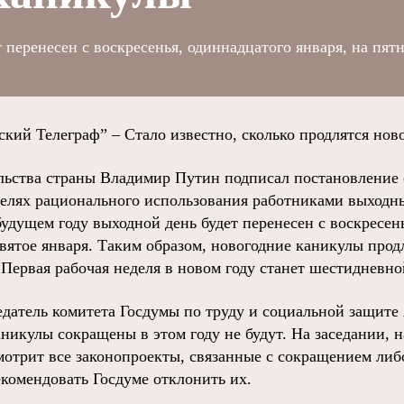
 перенесен с воскресенья, одиннадцатого января, на пят
й Телеграф” – Стало известно, сколько продлятся нов
льства страны Владимир Путин подписал постановление о
 целях рационального использования работниками выходн
удущем году выходной день будет перенесен с воскресен
евятое января. Таким образом, новогодние каникулы продл
 Первая рабочая неделя в новом году станет шестидневно
едатель комитета Госдумы по труду и социальной защите
аникулы сокращены в этом году не будут. На заседании, 
смотрит все законопроекты, связанные с сокращением ли
екомендовать Госдуме отклонить их.