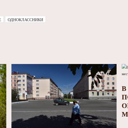
E
ОДНОКЛАССНИКИ
В
П
О
М