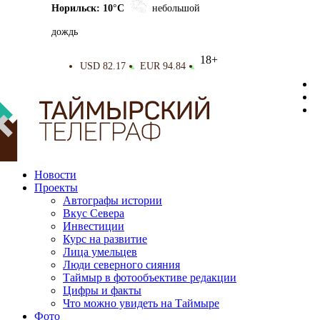
Норильск: 10°C
небольшой
дождь
18+
USD 82.17
EUR 94.84
▲
▲
Новости
Проекты
Автографы истории
Вкус Севера
Инвестиции
Курс на развитие
Лица умельцев
Люди северного сияния
Таймыр в фотообъективе редакции
Цифры и факты
Что можно увидеть на Таймыре
Фото