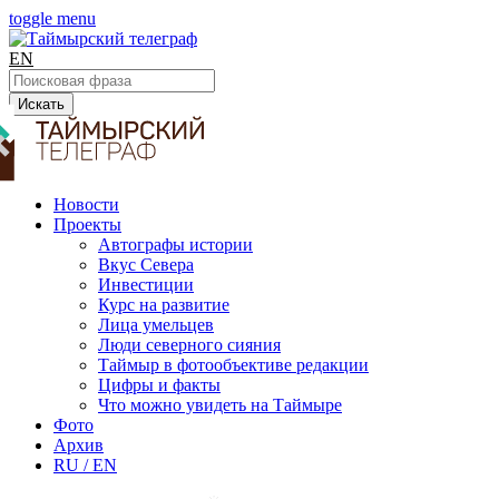
toggle menu
EN
Искать
Новости
Проекты
Автографы истории
Вкус Севера
Инвестиции
Курс на развитие
Лица умельцев
Люди северного сияния
Таймыр в фотообъективе редакции
Цифры и факты
Что можно увидеть на Таймыре
Фото
Архив
RU / EN