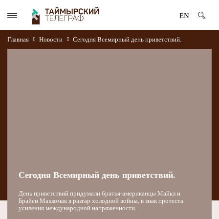
EN
Главная
Новости
Сегодня Всемирный день приветствий.
Сегодня Всемирный день приветствий.
День приветствий придумали братья-американцы Майкл и
Брайен Маккомак в разгар холодной войны, в знак протеста
усиления международной напряженности.