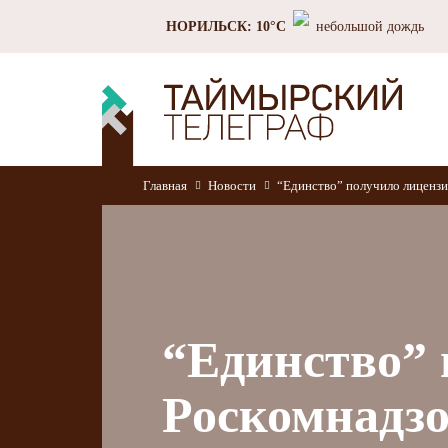
НОРИЛЬСК: 10°C
небольшой дождь
Главная
Новости
“Единство” получило лиценз
“Единство”
Роскомнадз