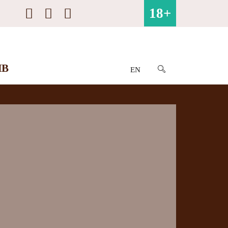
18+
ИВ
EN