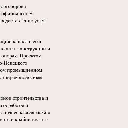
 договоров с
ся официальным
редоставление услуг
ацию канала связи
опорных конструкций и
х опорах. Проектом
ло-Ненецкого
ьском промышленном
и с широкополосным
онов строительства и
ить работы и
ак подвес кабеля можно
овать в крайне сжатые