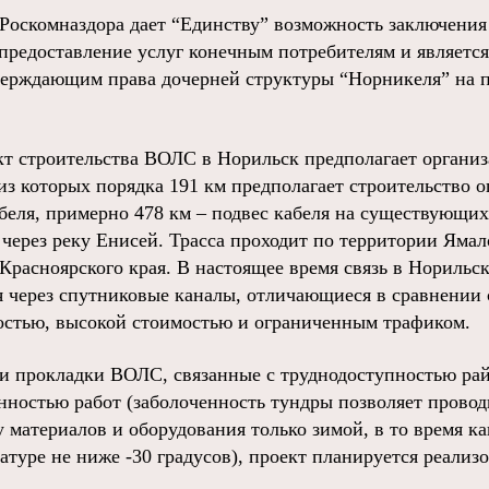
Роскомназдора дает “Единству” возможность заключения
 предоставление услуг конечным потребителям и являет
верждающим права дочерней структуры “Норникеля” на п
кт строительства ВОЛС в Норильск предполагает организ
 из которых порядка 191 км предполагает строительство 
абеля, примерно 478 км – подвес кабеля на существующи
 через реку Енисей. Трасса проходит по территории Яма
 Красноярского края. В настоящее время связь в Норил
я через спутниковые каналы, отличающиеся в сравнени
остью, высокой стоимостью и ограниченным трафиком.
и прокладки ВОЛС, связанные с труднодоступностью рай
нностью работ (заболоченность тундры позволяет провод
 материалов и оборудования только зимой, в то время к
туре не ниже -30 градусов), проект планируется реализ