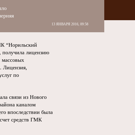
ыло
черняя
13 ЯНВАРЯ 2016, 09:58
МК “Норильский
, получила лицензию
и массовых
. Лицензия,
услуг по
ала связи из Нового
района каналом
его впоследствии была
 счет средств ГМК