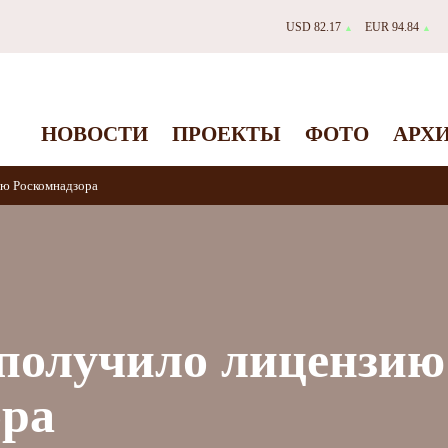
USD 82.17
EUR 94.84
▲
▲
НОВОСТИ
ПРОЕКТЫ
ФОТО
АРХ
ию Роскомнадзора
 получило лицензию
ора