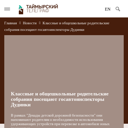
EN
Главная
Новости
Классные и общешкольные родительские
собрания посещают госавтоинспекторы Дудинки
Классные и общешкольные родительские
собрания посещают госавтоинспекторы
Дудинки
В рамках "Декады детской дорожной безопасности" они
напоминают родителям о необходимости использования
удерживающих устройств при перевозке в автомобиле юных