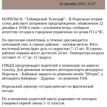
24 декабря 2015, 11:27
НОРИЛЬСК. “Таймырский Телеграф” – В Норильске вторые
сутки действует штормовое предупреждение, объявленное 22
декабря в 19:00 в связи с усилением ветра, сообщили
агентству сегодня в городском управлении по делам ГО и ЧС.
По прогнозам синоптиков, в течение дня ожидается
небольшой снег, в горных районах – низовая метель. Юго-
восточный ветер будет дуть со скоростью 7–15 м/с. В горных
районах порывы могут достигать 24 м/с. Температура воздуха
составит от -17 до -21 градуса.
ГИБДД предупреждает водителей и пешеходов: на дорогах
гололед. Для движения легкового автотранспорта автодорога
Норильск – Кайеркан закрыта по решению штаба “Шторм”, а
автодорога Кайеркан – Дудинка – по решению ГАИ.
Норильский аэропорт сегодня работает по фактической
погоде.
По усмотрению родителей школу разрешают не посещать
учащимся первой смены 1–11 классов.