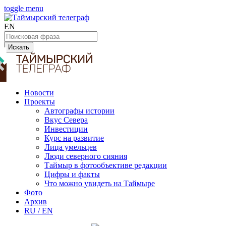
toggle menu
EN
Искать
Новости
Проекты
Автографы истории
Вкус Севера
Инвестиции
Курс на развитие
Лица умельцев
Люди северного сияния
Таймыр в фотообъективе редакции
Цифры и факты
Что можно увидеть на Таймыре
Фото
Архив
RU / EN