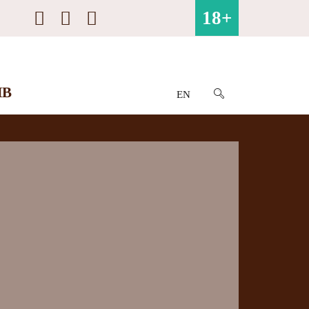
18+
ИВ
EN