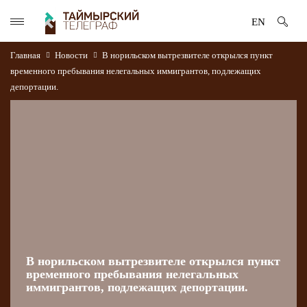
EN
Главная
Новости
В норильском вытрезвителе открылся пункт
временного пребывания нелегальных иммигрантов, подлежащих
депортации.
В норильском вытрезвителе открылся пункт
временного пребывания нелегальных
иммигрантов, подлежащих депортации.