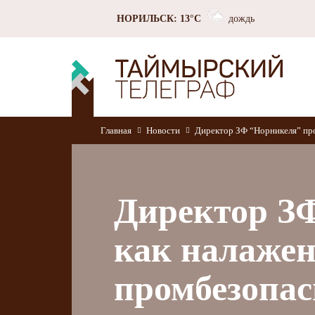
НОРИЛЬСК: 13°C
дождь
Главная
Новости
Директор ЗФ “Норникеля” про
Директор З
как налажен
промбезопас