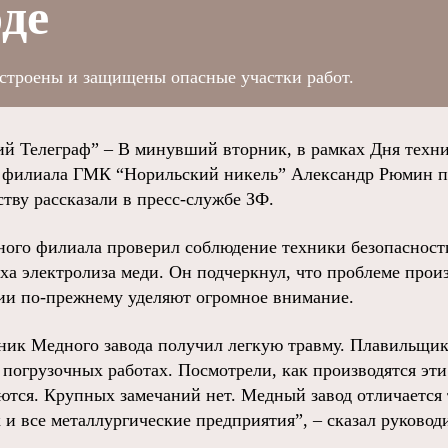
де
строены и защищены опасные участки работ.
й Телеграф” – В минувший вторник, в рамках Дня техни
о филиала ГМК “Норильский никель” Александр Рюмин п
ству рассказали в пресс-службе ЗФ.
ного филиала проверил соблюдение техники безопаснос
еха электролиза меди. Он подчеркнул, что проблеме прои
ии по-прежнему уделяют огромное внимание.
ник Медного завода получил легкую травму. Плавильщик
 погрузочных работах. Посмотрели, как производятся эти
ются. Крупных замечаний нет. Медный завод отличается т
 и все металлургические предприятия”, – сказал руковод