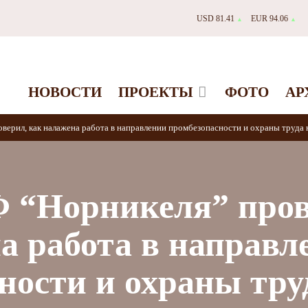
USD 81.41
EUR 94.06
▲
▲
НОВОСТИ
ПРОЕКТЫ
ФОТО
АР
верил, как налажена работа в направлении промбезопасности и охраны труда
Ф “Норникеля” пров
а работа в направл
ности и охраны тру