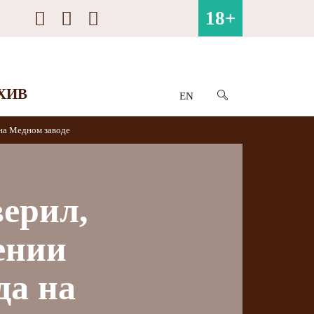
18+
ХИВ
EN
 на Медном заводе
ерил,
ении
да на