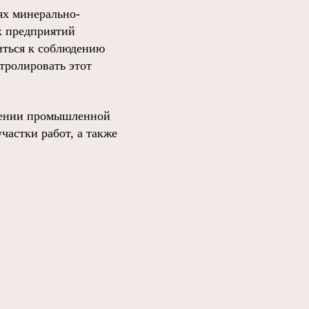
ях минерально-
х предприятий
иться к соблюдению
тролировать этот
влении промышленной
частки работ, а также