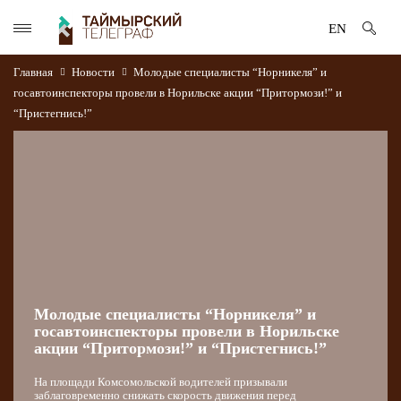
EN
Главная
Новости
Молодые специалисты “Норникеля” и
госавтоинспекторы провели в Норильске акции “Притормози!” и
“Пристегнись!”
Молодые специалисты “Норникеля” и
госавтоинспекторы провели в Норильске
акции “Притормози!” и “Пристегнись!”
На площади Комсомольской водителей призывали
заблаговременно снижать скорость движения перед