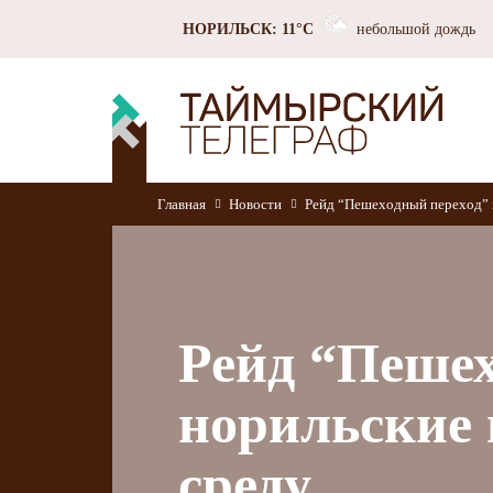
НОРИЛЬСК: 11°C
небольшой дождь
Главная
Новости
Рейд “Пешеходный переход” 
Рейд “Пешех
норильские 
среду