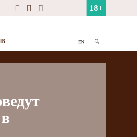
18+
ИВ
EN
оведут
 в