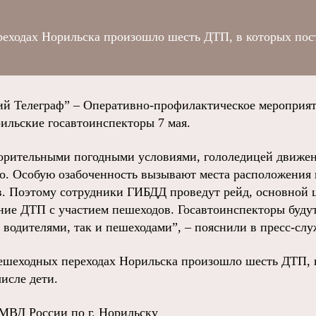
реходах Норильска произошло шесть ДТП, в которых пос
ий Телеграф” – Оперативно-профилактическое мероприя
рильские госавтоинспекторы 7 мая.
ворительными погодными условиями, гололедицей движен
но. Особую озабоченность вызывают места расположения
. Поэтому сотрудники ГИБДД проведут рейд, основной 
ние ДТП с участием пешеходов. Госавтоинспекторы будут
водителями, так и пешеходами”, – пояснили в пресс-сл
пешеходных переходах Норильска произошло шесть ДТП, 
числе дети.
ОМВД России по г. Норильску