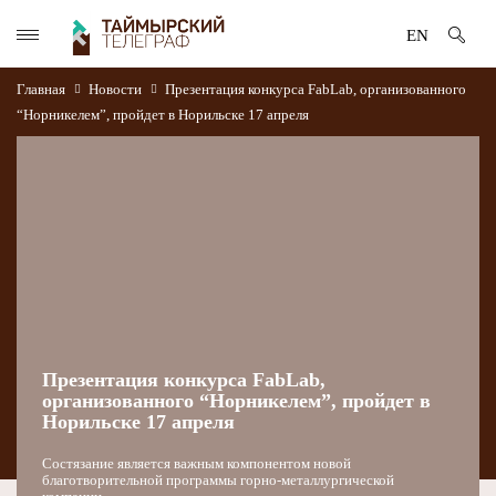
EN
Главная
Новости
Презентация конкурса FabLab, организованного
“Норникелем”, пройдет в Норильске 17 апреля
Презентация конкурса FabLab,
организованного “Норникелем”, пройдет в
Норильске 17 апреля
Состязание является важным компонентом новой
благотворительной программы горно-металлургической