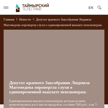
EN
Главная
Новости
Депутат краевого Заксобрания Людмила
Магомедова опровергла слухи о единовременной выплате пенсионерам.
Депутат краевого Заксобрания Людмила
Магомедова опровергла слухи о
единовременной выплате пенсионерам.
Единовременная выплата пенсионерам, которая должна
компенсировать рост цен на продукты, составит 500 руб., а не 7-