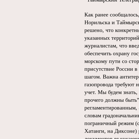
Как ранее сообщалось,
Норильска и Таймырск
решено, что конкретн
указанных территорий
журналистам, что вве
обеспечить охрану го
морскому пути со сто
присутствие России в
шагом. Важна антитер
газопровода требуют 
учет. Мы будем знать,
прочего должны быть”.
регламентированным, 
словам градоначальник
пограничный режим (с
Хатанги, на Диксоне)
документов въезжающи