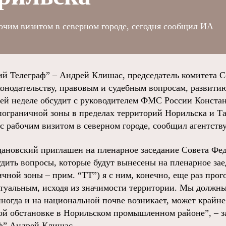
бочим визитом в северном городе, сегодня сообщил ИА
й Телеграф” – Андрей Клишас, председатель комитета С
онодательству, правовым и судебным вопросам, развити
ей неделе обсудит с руководителем ФМС России Конст
пограничной зоны в пределах территорий Норильска и Т
с рабочим визитом в северном городе, сообщил агентству
дановский приглашен на пленарное заседание Совета Фед
дить вопросы, которые будут вынесены на пленарное зае
чной зоны – прим. “ТТ”) я с ним, конечно, еще раз прог
ктуальным, исходя из значимости территории. Мы должны
иногда и на национальной почве возникает, может крайн
ной обстановке в Норильском промышленном районе”, – 
ф” Андрей Клишас.