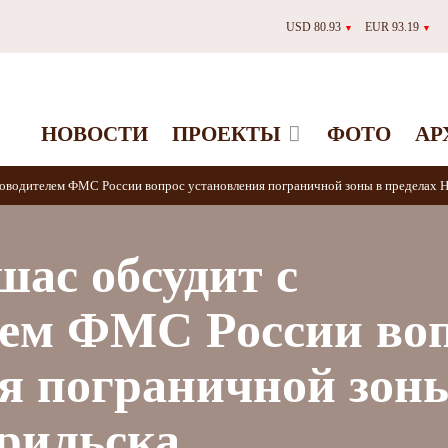
USD 80.93
EUR 93.19
▼
▼
НОВОСТИ
ПРОЕКТЫ
ФОТО
АР
оводителем ФМС России вопрос установления пограничной зоны в пределах 
ас обсудит с
лем ФМС России во
я пограничной зон
рильска