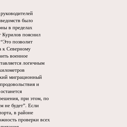
 руководителей
 ведомств было
оны в пределах
г Курилов пояснил
 “Это позволит
а к Северному
вить военное
ставляется логичным
 километров
еткий миграционный
 продовольствия и
 останется
решения, при этом, по
м не будет”. Если
орта, в районе
ожность проверки всех
 питания.