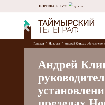
НОРИЛЬСК: 17°C
дождь
Главная
Новости
Андрей Клишас обсудит с рук
Андрей Клиш
руководите
установлени
пределах Но