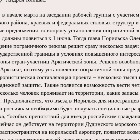
 в начале марта на заседании рабочей группы с участием
ого района, краевых и федеральных силовых структур и
ые предложения по вопросу установления пограничной з
 должны появиться к 1 июня. Тогда глава Норильска Оле
дение пограничного режима решит сразу несколько задач:
сударственной границы в условиях повышенного интерес
роны стран-участниц Арктической зоны. Решено возобно
 Арктике, поэтому установление пограничной зоны пред
рористическая составляющая проекта – несколько тысяч
надежной защиты. Также появится возможность вести ч
 сколько человек проживает на территории, какие запасы
 Предполагается, что въезд в Норильск для иностранцев
а россиянам необходимо будет получать специальные раз
а, “особых препятствий для въезда российским граждана
ейчас он действует на территории Дудинского морского п
 распространится на норильский аэропорт, появится возм
х на территорию людей, всех грузов, включая продукты