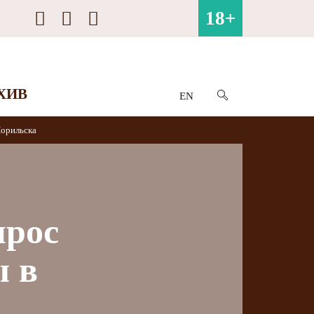
18+
ХИВ
EN
Норильска
прос
ы в