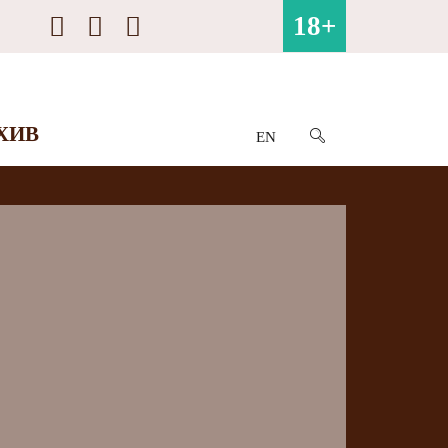
18+
ХИВ
EN