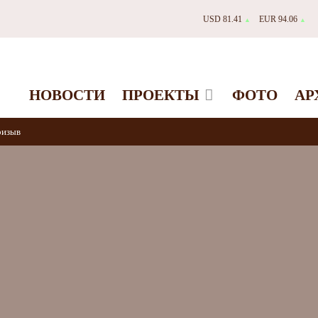
USD 81.41
EUR 94.06
▲
▲
НОВОСТИ
ПРОЕКТЫ
ФОТО
АР
ризыв