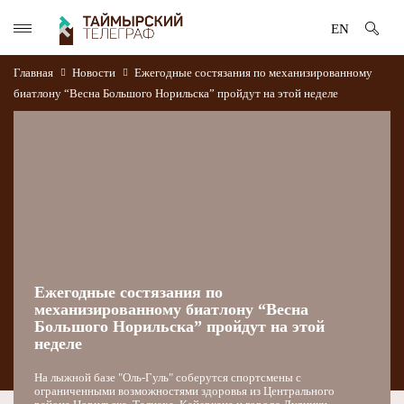
EN
Главная
Новости
Ежегодные состязания по механизированному
биатлону “Весна Большого Норильска” пройдут на этой неделе
Ежегодные состязания по
механизированному биатлону “Весна
Большого Норильска” пройдут на этой
неделе
На лыжной базе "Оль-Гуль" соберутся спортсмены с
ограниченными возможностями здоровья из Центрального