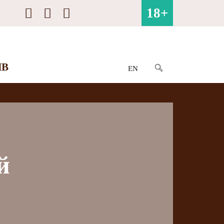
18+
ИВ
EN
й