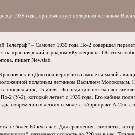
трассу 1935 года, проложенную полярным летчиком Васи
й Телеграф” – Самолет 1939 года По-2 совершил перелет
ся на красноярский аэродром «Кузнецово». Об этом сооб
пова, пишет Newslab.
в Красноярск из Диксона вернулись самолеты малой авиа
 проложенной полярным летчиком Василием Молоковым. 
 в понедельник, 15 июля. Экспедицию возглавлял самол
о-2 (У-2), который летает с 1939 года. Его кабина полн
 два современных легких самолета «Аэропракт А-22», а 
сть не более 60 км в час. Для сравнения, самолеты, кот
ировщика“, развивают скорость до 220 км в час. Топлив