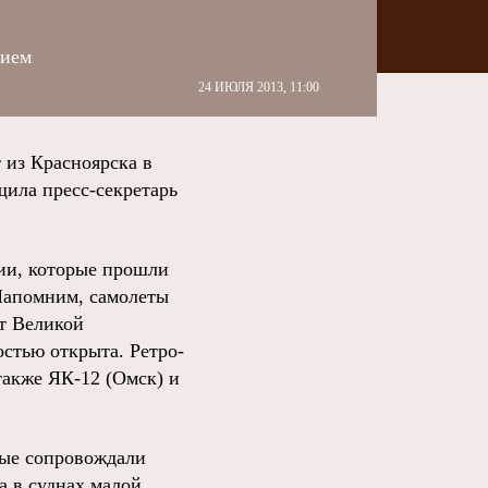
лием
24 ИЮЛЯ 2013, 11:00
 из Красноярска в
щила пресс-секретарь
ции, которые прошли
Напомним, самолеты
ет Великой
остью открыта. Ретро-
также ЯК-12 (Омск) и
орые сопровождали
а в суднах малой