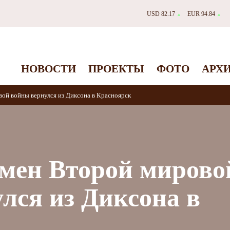
USD 82.17
EUR 94.84
▲
▲
НОВОСТИ
ПРОЕКТЫ
ФОТО
АРХ
ой войны вернулся из Диксона в Красноярск
мен Второй мирово
лся из Диксона в