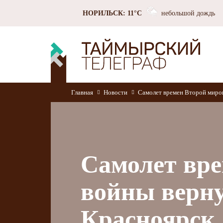
НОРИЛЬСК: 11°C
небольшой дождь
Главная
Новости
Самолет времен Второй миров
Самолет вре
войны верну
Красноярск