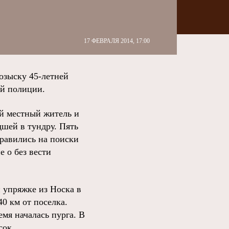
17 ФЕВРАЛЯ 2014, 17:00
озыску 45-летней
ой полиции.
ий местный житель и
дшей в тундру. Пять
правились на поиски
 о без вести
 упряжке из Носка в
0 км от поселка.
емя началась пурга. В
сок.