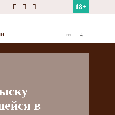
18+
ИВ
EN
зыску
шейся в