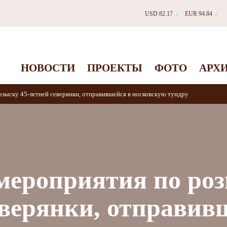
USD 82.17
EUR 94.84
▲
▲
НОВОСТИ
ПРОЕКТЫ
ФОТО
АРХ
зыску 45-летней северянки, отправившейся в носковскую тундру
мероприятия по ро
еверянки, отправив