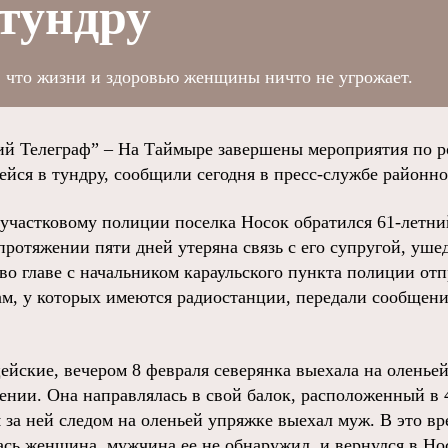
тундру
 что жизни и здоровью женщины ничто не угрожает.
й Телеграф” – На Таймыре завершены мероприятия по р
ейся в тундру, сообщили сегодня в пресс-службе районн
 участковому полиции поселка Носок обратился 61-летн
 протяжении пяти дней утеряна связь с его супругой, уше
во главе с начальником караульского пункта полиции от
, у которых имеются радиостанции, передали сообщение
ейские, вечером 8 февраля северянка выехала на оленьей
ении. Она направлялась в свой балок, расположенный в 4
 за ней следом на оленьей упряжке выехал муж. В это вр
ась женщина, мужчина ее не обнаружил, и вернулся в Но