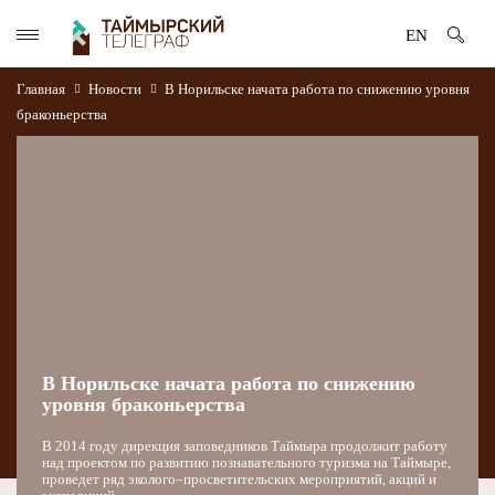
EN
Главная
Новости
В Норильске начата работа по снижению уровня
браконьерства
В Норильске начата работа по снижению
уровня браконьерства
В 2014 году дирекция заповедников Таймыра продолжит работу
над проектом по развитию познавательного туризма на Таймыре,
проведет ряд эколого–просветительских мероприятий, акций и