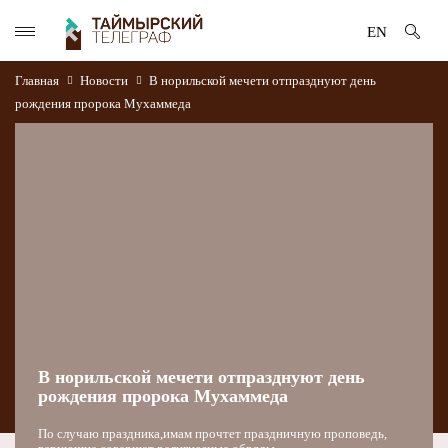
EN
Главная
Новости
В норильской мечети отпразднуют день
рождения пророка Мухаммеда
В норильской мечети отпразднуют день
рождения пророка Мухаммеда
По случаю праздника,имам прочтет праздничную проповедь,