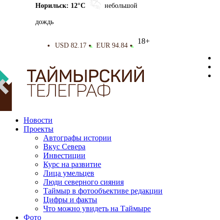
Норильск: 12°C
небольшой
дождь
18+
USD 82.17
EUR 94.84
▲
▲
Новости
Проекты
Автографы истории
Вкус Севера
Инвестиции
Курс на развитие
Лица умельцев
Люди северного сияния
Таймыр в фотообъективе редакции
Цифры и факты
Что можно увидеть на Таймыре
Фото