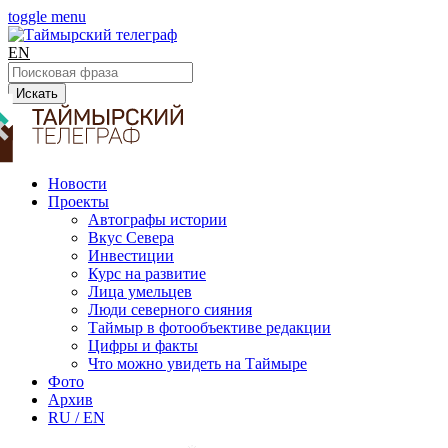
toggle menu
EN
Искать
Новости
Проекты
Автографы истории
Вкус Севера
Инвестиции
Курс на развитие
Лица умельцев
Люди северного сияния
Таймыр в фотообъективе редакции
Цифры и факты
Что можно увидеть на Таймыре
Фото
Архив
RU / EN