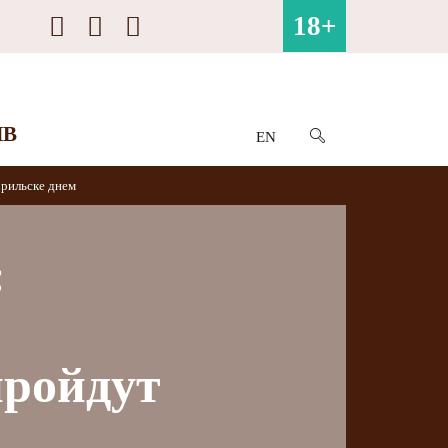
18+
ИВ
EN
орильске днем
:
пройдут