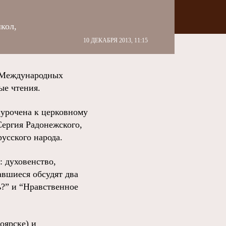
кол,
10 ДЕКАБРЯ 2013, 11:15
I Международных
ые чтения.
иурочена к церковному
Сергия Радонежского,
усского народа.
: духовенство,
авшиеся обсудят два
ь?” и “Нравственное
оярске) и