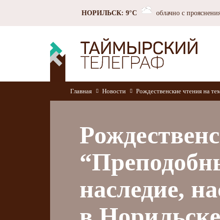
НОРИЛЬСК: 9°C
облачно с прояснени
Главная
Новости
Рождественские чтения на те
Рождественс
“Преподобны
наследие, н
в Норильске