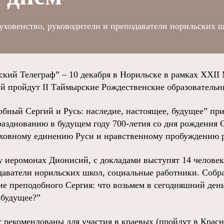
духовенство, руководители и преподаватели норильских ш
ий Телеграф” – 10 декабря в Норильске в рамках XXI
й пройдут II Таймырские Рождественские образовательн
обный Сергий и Русь: наследие, настоящее, будущее” пр
разднованию в будущем году 700-летия со дня рождения 
ховному единению Руси и нравственному пробуждению р
у иеромонах Дионисий, с докладами выступят 14 человек
даватели норильских школ, социальные работники. Собр
ие преподобного Сергия: что возьмем в сегодняшний ден
 будущее?”
 рекомендованы для участия в краевых (пройдут в Красн