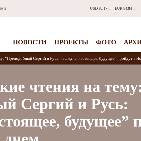
ями
USD 82.17
EUR 94.84
▲
▲
НОВОСТИ
ПРОЕКТЫ
ФОТО
АРХ
му: “Преподобный Сергий и Русь: наследие, настоящее, будущее” пройдут в Н
кие чтения на тему
й Сергий и Русь:
астоящее, будущее” 
 днем