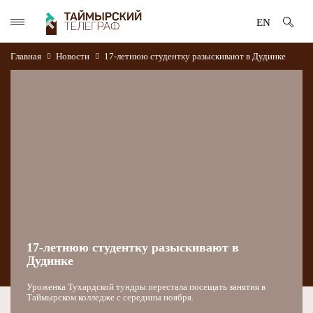
EN
Главная
Новости
17-летнюю студентку разыскивают в Дудинке
17-летнюю студентку разыскивают в
Дудинке
Уроженка Тухардской тундры перестала посещать занятия в
Таймырском колледже с середины ноября.