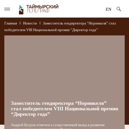
EN
Главная
Новости
Заместитель гендиректора “Норникеля” стал
победителем VIII Национальной премии “Директор года”
Заместитель гендиректора “Норникеля”
стал победителем VIII Национальной премии
“Директор года”
Андрей Бугров отмечен а существенный вклад в развитие