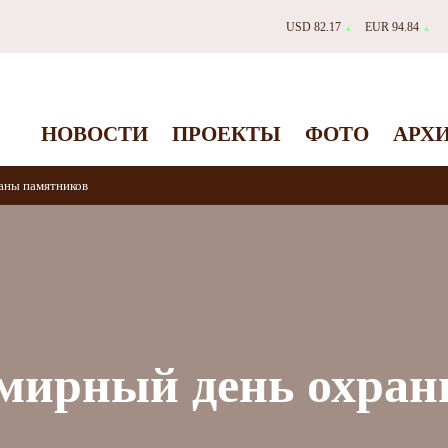
USD 82.17
EUR 94.84
▲
▲
НОВОСТИ
ПРОЕКТЫ
ФОТО
АРХ
аны памятников
емирный день охра