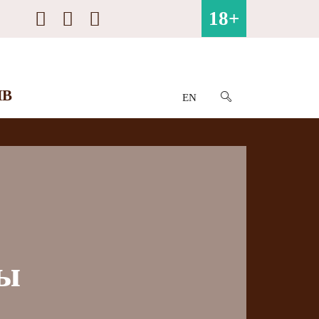
18+
ИВ
EN
ны