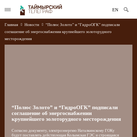
EN
Главная
Новости
“Полюс Золото” и “ГидроОГК” подписали
соглашение об энергоснабжении крупнейшего золоторудного
месторождения
“Полюс Золото” и “ГидроОГК” подписали
соглашение об энергоснабжении
крупнейшего золоторудного месторождения
Согласно документу, электроэнергию Наталкинскому ГОКу
будут поставлять действующая Колымская ГЭС и строящаяся