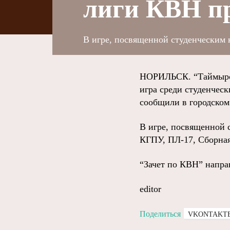
лиги КВН пр
В игре, посвященной студенческим 
НОРИЛЬСК. “Таймырски
игра среди студенчес
сообщили в городском
В игре, посвященной
КГПУ, ПЛ-17, Сборна
“Зачет по КВН” напра
editor
Поделиться
VKONTAKT