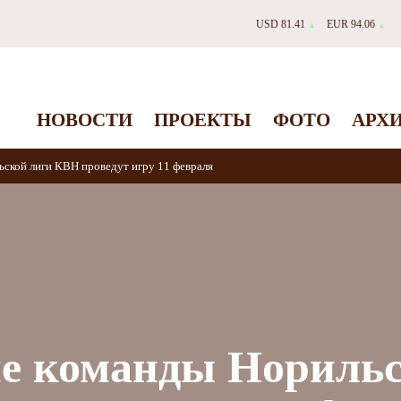
USD 81.41
EUR 94.06
▲
▲
НОВОСТИ
ПРОЕКТЫ
ФОТО
АРХ
ской лиги КВН проведут игру 11 февраля
ие команды Нориль