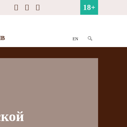
18+
ИВ
EN
ской