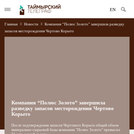
EN
Главная
Новости
Компания “Полюс Золото” завершила разведку
запасов месторождения Чертово Корыто
Компания “Полюс Золото” завершила
разведку запасов месторождения Чертово
Корыто
После подтверждения запасов Чертового Корыта общий объем
минерально-сырьевой базы компании "Полюс Золото" превысил