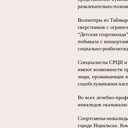
развлекательно-позна
Волонтеры из Таймырс
сверстников с ограни
“Детская спартакиада
побывала с концертам
социально-реабилитац
Специалисты СРЦИ и 
имеют возможности пр
люди, проживающие в
соцобслуживания насе
Во всех лечебно-проф
инвалидов оказывалась
Спортсмены-инвалиды 
городе Норильске. Ком