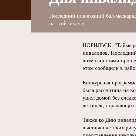
Последний новогодний бал-маскара
на этой неделе.
НОРИЛЬСК. “Таймырск
инвалидов. Последний
возможностями прошел 
этом сообщили в райо
Конкурсная программа
была рассчитана на в
ушел домой без сладк
детишек, страдающих 
Также ко Дню инвалид
выставка детских рису
представление кукольн