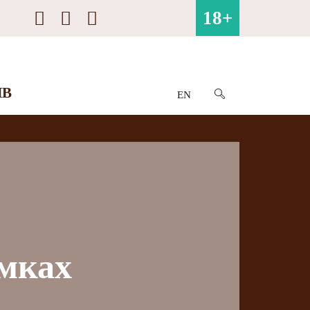
18+
ИВ
EN
мках