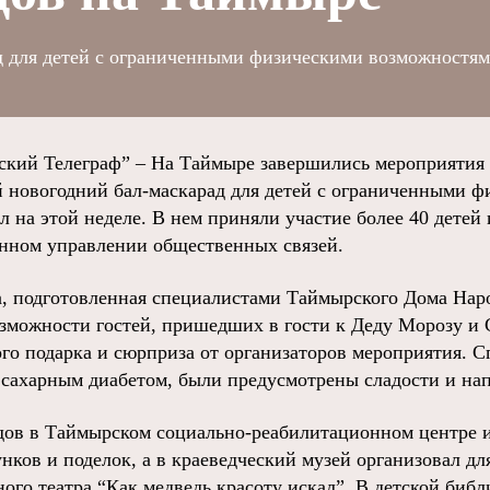
д для детей с ограниченными физическими возможностя
ий Телеграф” – На Таймыре завершились мероприятия 
 новогодний бал-маскарад для детей с ограниченными 
на этой неделе. В нем приняли участие более 40 детей 
нном управлении общественных связей.
, подготовленная специалистами Таймырского Дома Наро
озможности гостей, пришедших в гости к Деду Морозу и 
ого подарка и сюрприза от организаторов мероприятия. С
сахарным диабетом, были предусмотрены сладости и нап
ов в Таймырском социально-реабилитационном центре и
нков и поделок, а в краеведческий музей организовал дл
ого театра “Как медведь красоту искал”. В детской биб