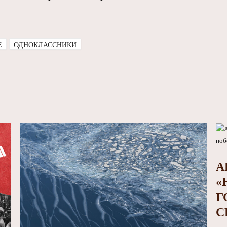
E
ОДНОКЛАССНИКИ
А
«
Г
С