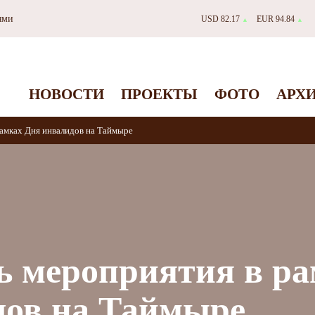
ями
USD 82.17
EUR 94.84
▲
▲
НОВОСТИ
ПРОЕКТЫ
ФОТО
АРХ
амках Дня инвалидов на Таймыре
ь мероприятия в ра
дов на Таймыре