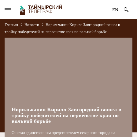
EN
Главная
Новости
Норильчанин Кирилл Завгородний вошел в
тройку победителей на первенстве края по вольной борьбе
Норильчанин Кирилл Завгородний вошел в
тройку победителей на первенстве края по
вольной борьбе
Он стал единственным представителем северного города на